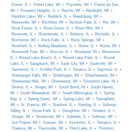
Posen, IL
Potter Lake, WI
Poynette, WI
Prairie du Sac,
WI
Prospect Heights, IL
Racine, WI
Randolph, WI
Random Lake, WI
Reddick, IL
Reedsburg, WI
Reeseville, WI
Richfield, WI
Richton Park, IL
Rio, WI
River Forest, IL
River Grove, IL
River Hills, WI
Riverside, IL
Riverwoods, IL
Robbins, IL
Rochelle, IL
Rochester, WI
Rock Falls, IL
Rock Springs, WI
Rockford, IL
Rolling Meadows, IL
Rome, IL
Rome, WI
Roosevelt Park, MI
Roscoe, IL
Roseland, IN
Rosemont,
IL
Round Lake Beach, IL
Round Lake Park, IL
Round
Lake, IL
Saugatuck, MI
Sauk City, WI
Saukville, WI
Saunemin, IL
Schiller Park, IL
Seneca, IL
Seymour, IL
Sheboygan Falls, WI
Sheboygan, WI
Shipshewana, IN
Shorewood Hills, WI
Shorewood, WI
Simonton Lake, IN
Skokie, IL
Slinger, WI
South Bend, IN
South Haven,
MI
South Milwaukee, WI
South Wilmington, IL
Spring
Bay, IL
Spring Green, WI
Spring Lake, MI
Springfield,
WI
St. Francis, WI
Stanford, IL
Sterling, IL
Stillman
Valley, IL
Stone Park, IL
Stoughton, WI
Streator, IL
Sturgis, MI
Sturtevant, WI
Sublette, IL
Sullivan, WI
Sun Prairie, WI
Sussex, WI
Symerton, IL
Tampico, IL
Theresa, WI
Thiensville, WI
Third Lake, IL
Thornton,