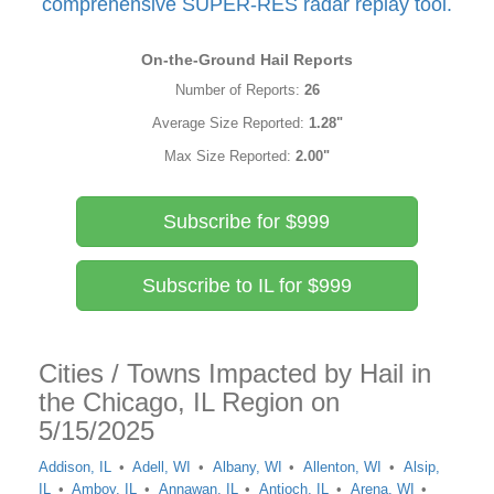
comprehensive SUPER-RES radar replay tool.
On-the-Ground Hail Reports
Number of Reports:
26
Average Size Reported:
1.28"
Max Size Reported:
2.00"
Subscribe for $999
Subscribe to IL for $999
Cities / Towns Impacted by Hail in
the Chicago, IL Region on
5/15/2025
Addison, IL
Adell, WI
Albany, WI
Allenton, WI
Alsip,
IL
Amboy, IL
Annawan, IL
Antioch, IL
Arena, WI