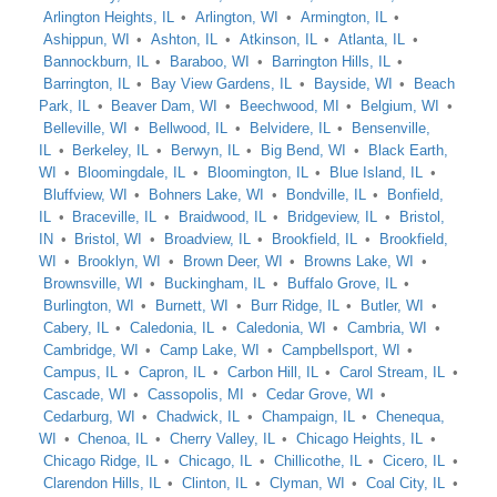
Arlington Heights, IL
Arlington, WI
Armington, IL
Ashippun, WI
Ashton, IL
Atkinson, IL
Atlanta, IL
Bannockburn, IL
Baraboo, WI
Barrington Hills, IL
Barrington, IL
Bay View Gardens, IL
Bayside, WI
Beach
Park, IL
Beaver Dam, WI
Beechwood, MI
Belgium, WI
Belleville, WI
Bellwood, IL
Belvidere, IL
Bensenville,
IL
Berkeley, IL
Berwyn, IL
Big Bend, WI
Black Earth,
WI
Bloomingdale, IL
Bloomington, IL
Blue Island, IL
Bluffview, WI
Bohners Lake, WI
Bondville, IL
Bonfield,
IL
Braceville, IL
Braidwood, IL
Bridgeview, IL
Bristol,
IN
Bristol, WI
Broadview, IL
Brookfield, IL
Brookfield,
WI
Brooklyn, WI
Brown Deer, WI
Browns Lake, WI
Brownsville, WI
Buckingham, IL
Buffalo Grove, IL
Burlington, WI
Burnett, WI
Burr Ridge, IL
Butler, WI
Cabery, IL
Caledonia, IL
Caledonia, WI
Cambria, WI
Cambridge, WI
Camp Lake, WI
Campbellsport, WI
Campus, IL
Capron, IL
Carbon Hill, IL
Carol Stream, IL
Cascade, WI
Cassopolis, MI
Cedar Grove, WI
Cedarburg, WI
Chadwick, IL
Champaign, IL
Chenequa,
WI
Chenoa, IL
Cherry Valley, IL
Chicago Heights, IL
Chicago Ridge, IL
Chicago, IL
Chillicothe, IL
Cicero, IL
Clarendon Hills, IL
Clinton, IL
Clyman, WI
Coal City, IL