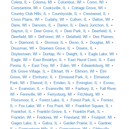
Coleta, IL
Coloma, MI
Columbus, WI
Como, WI
Constantine, MI
Cooksville, IL
Cottage Grove, WI
Country Club Hills, IL
Countryside, IL
Crestwood, IL
Cross Plains, WI
Cudahy, WI
Cullom, IL
Dalton, WI
Dane, WI
Danvers, IL
Darien, IL
Davis Junction, IL
Dayton, IL
Deer Grove, IL
Deer Park, IL
Deerfield, IL
Deerfield, WI
DeForest, WI
Delafield, WI
Des Plaines,
IL
Diamond, IL
Dixmoor, IL
Dixon, IL
Douglas, MI
Dousman, WI
Downers Grove, IL
Downs, IL
Doylestown, WI
Dunlap, IN
Dwight, IL
Eagle Lake, WI
Eagle, WI
East Brooklyn, IL
East Hazel Crest, IL
East
Peoria, IL
East Troy, WI
Eden, WI
Edwardsburg, MI
Elk Grove Village, IL
Elkhart, IN
Elkhorn, WI
Elm
Grove, WI
Elmhurst, IL
Elmwood Park, IL
Elmwood
Park, WI
Elwood, IL
Emden, IL
Emington, IL
Essex,
IL
Evanston, IL
Evansville, WI
Fairbury, IL
Fall River,
WI
Fennville, MI
Ferrysburg, MI
Fitchburg, WI
Flossmoor, IL
Forest Lake, IL
Forest Park, IL
Forrest,
IL
Fox Lake, WI
Fox Point, WI
Frankfort Square, IL
Frankfort, IL
Franklin Grove, IL
Franklin Park, IL
Franklin, WI
Fredonia, WI
Friesland, WI
Fruitport, MI
Gages Lake, IL
Galva, IL
Garden Prairie, IL
Gardner,
IL
Germantown Hills, IL
Germantown, WI
Gibbsville,