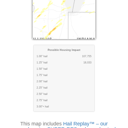
Possible Housing Impact
1.00" hail
107,755
1.25" hail
18,033
1.50" hail
1.75" hail
2.00" hail
2.25" hail
2.50" hail
2.75" hail
3.00"+ hail
This map includes
Hail Replay™ – our