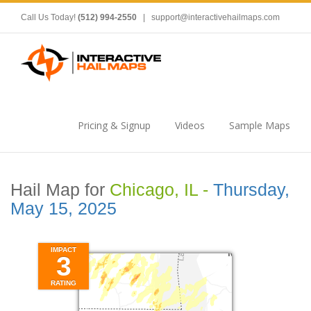
Call Us Today!
(512) 994-2550
|
support@interactivehailmaps.com
Pricing & Signup
Videos
Sample Maps
Hail Map for
Chicago, IL -
Thursday,
May 15, 2025
IMPACT
3
RATING