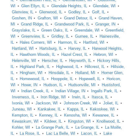
WI
Glen Ellyn, IL
Glendale Heights, IL
Glendale, WI
Glenview, IL
Glenwood, IL
Godley, IL
Golf, IL
Goshen, IN
Grafton, WI
Grand Detour, IL
Grand Haven,
MI
Grand Ridge, IL
Grandwood Park, IL
Granger, IN
Grayslake, IL
Green Oaks, IL
Greendale, WI
Greenfield,
WI
Greenview, IL
Gridley, IL
Gurnee, IL
Hainesville,
IL
Hales Corners, WI
Harmon, IL
Hartford, WI
Hartland, WI
Hartsburg, IL
Harvey, IL
Harwood Heights,
IL
Hawthorn Woods, IL
Hazel Crest, IL
Hebron, WI
Helenville, WI
Herscher, IL
Heyworth, IL
Hickory Hills,
IL
Highland Park, IL
Highwood, IL
Hillcrest, IL
Hillside,
IL
Hingham, WI
Hinsdale, IL
Holland, MI
Homer Glen,
IL
Homewood, IL
Hooppole, IL
Hopewell, IL
Horicon,
WI
Howe, IN
Hudson, IL
Hudsonville, MI
Hustisford,
WI
Indian Creek, IL
Indian Village, IN
Ingalls Park, IL
Inverness, IL
Iron Ridge, WI
Irwin, IL
Itasca, IL
Ixonia, WI
Jackson, WI
Johnson Creek, WI
Joliet, IL
Juneau, WI
Kankakee, IL
Kappa, IL
Kekoskee, WI
Kempton, IL
Kenney, IL
Kenosha, WI
Kewanee, IL
Kewaskum, WI
Kildeer, IL
Kingston, WI
Knollwood, IL
Kohler, WI
La Grange Park, IL
La Grange, IL
La Moille,
IL
La Rose, IL
Lac La Belle, WI
Lacon, IL
Lake