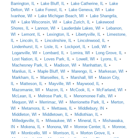
Barrington, IL
Lake Bluff, IL
Lake Catherine, IL
Lake
Delton, WI
Lake Forest, IL
Lake Geneva, WI
Lake
Ivanhoe, WI
Lake Michigan Beach, MI
Lake Shangrila,
WI
Lake Wisconsin, WI
Lake Zurich, IL
Lakewood
Shores, IL
Lannon, WI
Lauderdale Lakes, WI
Lebanon,
WI
Lemont, IL
Lexington, IL
Libertyville, IL
Limestone,
IL
Lincoln, IL
Lincolnshire, IL
Lincolnwood, IL
Lindenhurst, IL
Lisle, IL
Lockport, IL
Lodi, WI
Loganville, WI
Lombard, IL
Lomira, WI
Long Grove, IL
Lost Nation, IL
Loves Park, IL
Lowell, WI
Lyons, IL
Machesney Park, IL
Madison, WI
Manhattan, IL
Manlius, IL
Maple Bluff, WI
Marengo, IL
Markesan, WI
Markham, IL
Marseilles, IL
Marshall, WI
Mason City,
IL
Matteson, IL
Mayville, WI
Maywood, IL
Mazomanie, WI
Mazon, IL
McCook, IL
McFarland, WI
McLean, IL
Melrose Park, IL
Menomonee Falls, WI
Mequon, WI
Merrimac, WI
Merrionette Park, IL
Merton,
WI
Metamora, IL
Mettawa, IL
Middlebury, IN
Middleton, WI
Middletown, IL
Midlothian, IL
Milledgeville, IL
Milwaukee, WI
Mineral, IL
Mishawaka,
IN
Mokena, IL
Monona, WI
Monroe Center, IL
Monroe,
WI
Monticello, WI
Morrison, IL
Morton Grove, IL