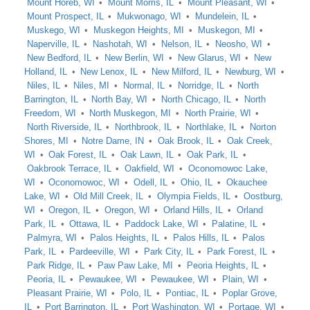
Mount Horeb, WI
Mount Morris, IL
Mount Pleasant, WI
Mount Prospect, IL
Mukwonago, WI
Mundelein, IL
Muskego, WI
Muskegon Heights, MI
Muskegon, MI
Naperville, IL
Nashotah, WI
Nelson, IL
Neosho, WI
New Bedford, IL
New Berlin, WI
New Glarus, WI
New
Holland, IL
New Lenox, IL
New Milford, IL
Newburg, WI
Niles, IL
Niles, MI
Normal, IL
Norridge, IL
North
Barrington, IL
North Bay, WI
North Chicago, IL
North
Freedom, WI
North Muskegon, MI
North Prairie, WI
North Riverside, IL
Northbrook, IL
Northlake, IL
Norton
Shores, MI
Notre Dame, IN
Oak Brook, IL
Oak Creek,
WI
Oak Forest, IL
Oak Lawn, IL
Oak Park, IL
Oakbrook Terrace, IL
Oakfield, WI
Oconomowoc Lake,
WI
Oconomowoc, WI
Odell, IL
Ohio, IL
Okauchee
Lake, WI
Old Mill Creek, IL
Olympia Fields, IL
Oostburg,
WI
Oregon, IL
Oregon, WI
Orland Hills, IL
Orland
Park, IL
Ottawa, IL
Paddock Lake, WI
Palatine, IL
Palmyra, WI
Palos Heights, IL
Palos Hills, IL
Palos
Park, IL
Pardeeville, WI
Park City, IL
Park Forest, IL
Park Ridge, IL
Paw Paw Lake, MI
Peoria Heights, IL
Peoria, IL
Pewaukee, WI
Pewaukee, WI
Plain, WI
Pleasant Prairie, WI
Polo, IL
Pontiac, IL
Poplar Grove,
IL
Port Barrington, IL
Port Washington, WI
Portage, WI